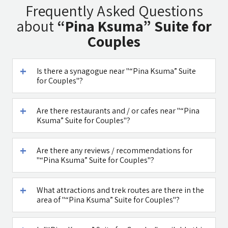
Chinese
Restaurant
Ha`Omanim
Frequently Asked Questions
Medicine
SPA
about
“Pina Ksuma” Suite for
Couples
Is there a synagogue near "“Pina Ksuma” Suite
Caffe Ti - בית
Maga Halomi
for Couples"?
קפה במטולה
(Magic Touch)
- SPA
Are there restaurants and / or cafes near "“Pina
See all attractions in the region >>
Ksuma” Suite for Couples"?
Are there any reviews / recommendations for
"“Pina Ksuma” Suite for Couples"?
What attractions and trek routes are there in the
area of "“Pina Ksuma” Suite for Couples"?