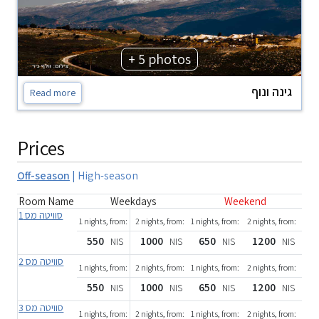
+ 5 photos
גינה ונוף
Read more
Prices
Off-season
|
High-season
Room Name
Weekdays
Weekend
סוויטה מס 1
1 nights, from:
2 nights, from:
1 nights, from:
2 nights, from:
550
1000
650
1200
NIS
NIS
NIS
NIS
סוויטה מס 2
1 nights, from:
2 nights, from:
1 nights, from:
2 nights, from:
550
1000
650
1200
NIS
NIS
NIS
NIS
סוויטה מס 3
1 nights, from:
2 nights, from:
1 nights, from:
2 nights, from: