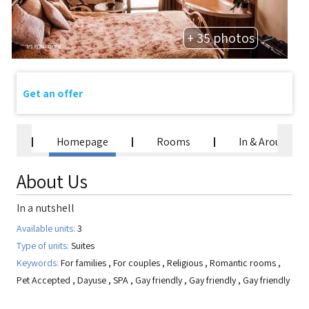
+ 35 photos
Get an offer
Homepage
Rooms
In & Around
About Us
In a nutshell
Available units:
3
Type of units:
Suites
Keywords:
For families
,
For couples
,
Religious
,
Romantic rooms
,
Pet Accepted
,
Dayuse
,
SPA
,
Gay friendly
,
Gay friendly
,
Gay friendly