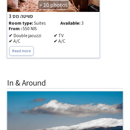
+ 10 photos
סוויטה מס 3
Room type:
Suites
Available:
3
From :
550 NIS
✔ Double jacuzzi
✔ TV
✔ A/C
✔ A/C
Read more
In & Around