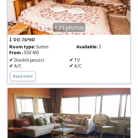
+ 10 photos
סוויטה מס 1
Room type:
Suites
Available:
3
From :
550 NIS
✔ Double jacuzzi
✔ TV
✔ A/C
✔ A/C
Read more