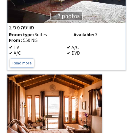
+ 7 photos
סוויטה מס 2
Room type:
Suites
Available:
3
From :
550 NIS
✔ TV
✔ A/C
✔ A/C
✔ DVD
Read more