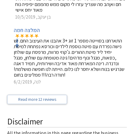
חם ואןהב מה שצריך עזרו לי מקום ממש מהממם יפיפיה נוח
מאוד יחס אישי
בן יעקב, 10/5/2019
המלצה חמה
התארחנו בסוייטה מספר 1 זוג +3 אהבנו את העיצוב החם. יש
נישה נפרדת עם מיטה נוספת לילדים וכורסא נפתחת למיטת
יחיד ליד מיטת ההורים. ג'קוזי מרווח, מרפסת עם שולחן
,כסאות, מנגל ונוף מדהים! גינה מטופחת עם שולחן, מנגל
ונדנדה. רינה המארחת מאוד אדיבה ושירותית, תמיד דאגה
שנרגיש בנוח ושלא יחסר לנו כלום. הייתה לנו חופשה מושלמת!
תודה רבה!!! ממליצים בחום!
לנה, 6/2/2019
Read more 12 reviews
Disclaimer
All the information in this page regarding the business,