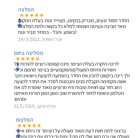
המלצה
החדר חמוד ונעים, מבריק בנקיונו, מצוייד ונוח. בעלת המקום
מאד חביבה ונעימה ושמחה למלא כל בקשה ולתת המלצות
בשפע. והכל - במחיר סביר ונוח!
יובל תאודור, 24/3/2021
ממליצה בחום
לרינה היקרה בעלת הצימר פינה קסומה רוצים להודות על
השירות והיחס המעוליםוהמקצועיים בצימר מהמם וכיפי
ולך רינה ביקשנו להכין את החדר בהפתעה להצעת נישואין הינך
אשה מקסימה הקבלת פנים והנכונות לסדר את החדר להצעה
הזוג חזר עם חוויות טובות והיו מרוצים מאוד שומרת לנו את
הטלפון ונשמח לחזור להתארח שוב המון המון תודות מאיתנו
ומהזוג
עדית יעקב, 11/5/2019
המלצות
ברצוני לתת חוות דעת מאוד מעולה על הצימר זה כיחס אישי
מעולה אני ובת הזוג שלי לנו פה 3 ימים ודיברתי עם רינה והיחס