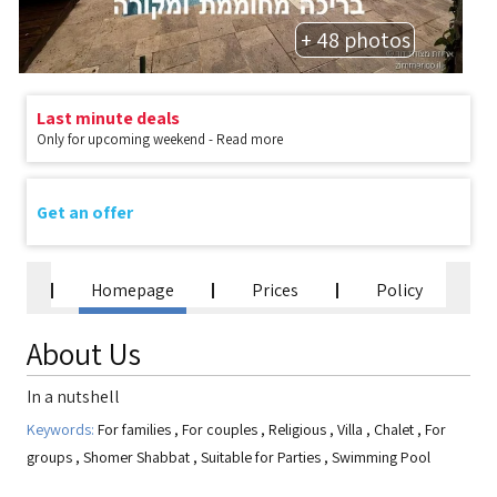
+ 48 photos
Last minute deals
Only for upcoming weekend - Read more
Get an offer
Homepage
Prices
Policy
About Us
In a nutshell
Keywords:
For families
,
For couples
,
Religious
,
Villa
,
Chalet
,
For
groups
,
Shomer Shabbat
,
Suitable for Parties
,
Swimming Pool