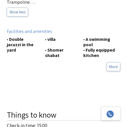
Trampoline….
Show less
Facilities and amenities
•
Double
•
villa
•
A swimming
jacuzzi in the
pool
yard
•
Shomer
•
Fully equipped
shabat
kitchen
More
Things to know
Check-in time: 15:00