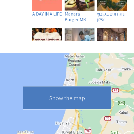
שוק חגים בקיבוץ
Manara
A DAY IN A LIFE
אילון
Burger MB
Tadmit
Uri Rubin -
Beit
Restaurant
Chinese
Ha`Omanim
Medicine
SPA
Show the map
Caffe Ti - בית
Maga Halomi
קפה במטולה
(Magic Touch)
- SPA
See all attractions in the region >>