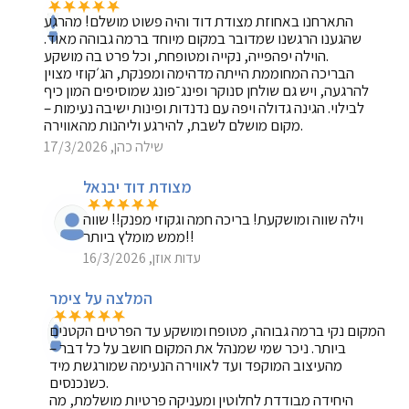
התארחנו באחוזת מצודת דוד והיה פשוט מושלם! מהרגע
שהגענו הרגשנו שמדובר במקום מיוחד ברמה גבוהה מאוד.
הוילה יפהפייה, נקייה ומטופחת, וכל פרט בה מושקע.
הבריכה המחוממת הייתה מדהימה ומפנקת, הג׳קוזי מצוין
להרגעה, ויש גם שולחן סנוקר ופינג־פונג שמוסיפים המון כיף
לבילוי. הגינה גדולה ויפה עם נדנדות ופינות ישיבה נעימות –
מקום מושלם לשבת, להירגע וליהנות מהאווירה.
שילה כהן, 17/3/2026
מצודת דוד יבנאל
וילה שווה ומושקעת! בריכה חמה וגקוזי מפנק!! שווה
ממש מומלץ ביותר!!
עדות אוזן, 16/3/2026
המלצה על צימר
המקום נקי ברמה גבוהה, מטופח ומושקע עד הפרטים הקטנים
ביותר. ניכר שמי שמנהל את המקום חושב על כל דבר –
מהעיצוב המוקפד ועד לאווירה הנעימה שמורגשת מיד
כשנכנסים.
היחידה מבודדת לחלוטין ומעניקה פרטיות מושלמת, מה