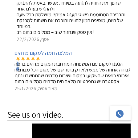
שהפך את החוויה לרגועה במיוחד. אפשר באמת להתנתק
ולהרגיש בעולם אחר.
והבריכה המחוממת פשוט תענוג אמיתי! מושלמת בכל שעה
של היום, מוסיפה המון לחוויה והופכת את השהות למפנקת
במיוחד.
אין ספק שנחזור שוב – ממליצים בחום רב!
אסף, 22/2/2026
המלצה חמה למקום מדהים
הגענו למקום עם המשפחה המורחבת המקום מדהים ברמה
גבוהה אחוזה של ממש ולא רק בתור שם של מקום הכל מצוחצח
איכותי רואים שהשקיעו במקום ושירות מדהים שהתחשבו ונתנו
אקסטרה יש גםפרטיות מלאה היה מדהים ממליצים בחום
מאור אטיה, 25/1/2026
See us on video.