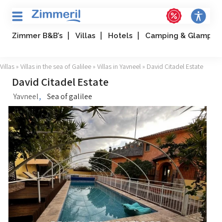
Zimmer B&B’s
Villas
Hotels
Camping & Glampin
Villas
»
Villas in the sea of Galilee
»
Villas in Yavneel
» David Citadel Estate
David Citadel Estate
,
Yavneel
Sea of galilee