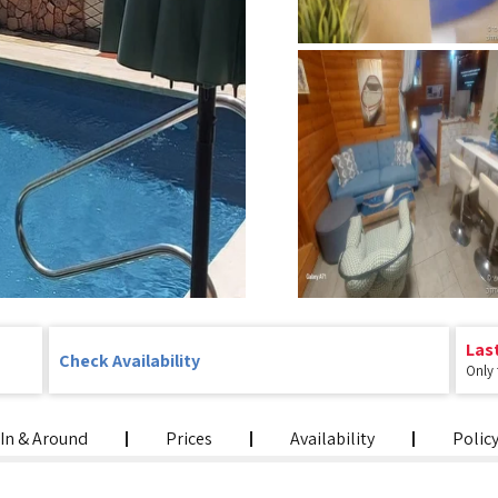
Las
Check Availability
Only
In & Around
Prices
Availability
Polic