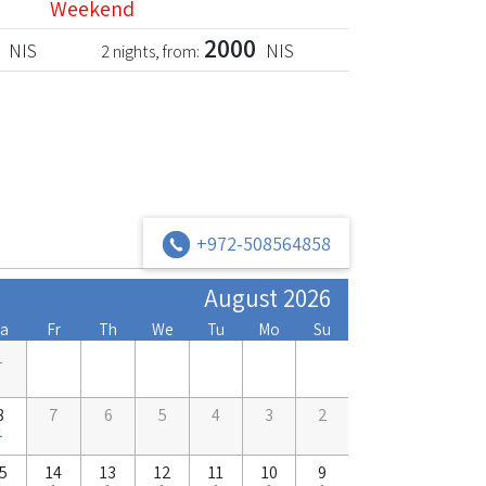
Weekend
2000
NIS
NIS
2 nights, from:
+972-508564858
August 2026
a
Fr
Th
We
Tu
Mo
Su
1
8
7
6
5
4
3
2
1
5
14
13
12
11
10
9