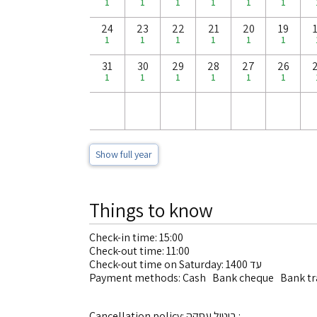
1
1
1
1
1
1
24
23
22
21
20
19
1
1
1
1
1
1
31
30
29
28
27
26
1
1
1
1
1
1
Show full year
Things to know
Check-in time: 15:00
Check-out time: 11:00
Check-out time on Saturday: עד 1400
Payment methods: Cash Bank cheque Bank tra
Cancellation policy: ביטול עסקה :