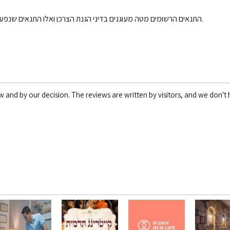
1. התנאים הרשומים מטה מעוגנים בדיני הגנת הצרכן ואלו התנאים שנפעל על פיהם, במידה וחס וחלילה תרצה/י לבטל הזמנתך.
w and by our decision. The reviews are written by visitors, and we don't h
במידה ויום קבלת ההודעה הינו יום שבתון בארץ יחשב יום הביטול מיום העבודה הראשון שלאחריו.
א. בביטול עד 30 יום קודם למימוש ההזמנה: יגבו דמי ביטול בשיעור של 10% מערך ההזמנה
ב. בביטול עד 72 שעות קודם למועד מימוש ההזמנה: יגבו דמי ביטול של 30% מערך ההזמנה
ג. בביטול עד 48 שעות קודם למועד מימוש ההזמנה: יגבו דמי ביטול של 50% מערך ההזמנה.
ד. בביטול של 24 שעות ופחות קודם למימוש ההזמנה: יגבו דמי ביטול של 100% מערך ההזמנה.