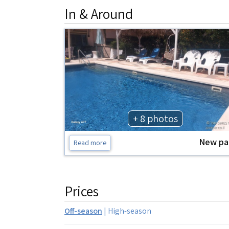
In & Around
+ 8 photos
New pa
Read more
Prices
Off-season
|
High-season