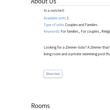
About Us
In a nutshell
Available units:
1
Type of units:
Couples and Families
Keywords:
For families
,
For couples
,
Relig
Looking for a Zimmer-Solo? A Zimmer that is
living room and a private swimming pool that 
Show less
Rooms