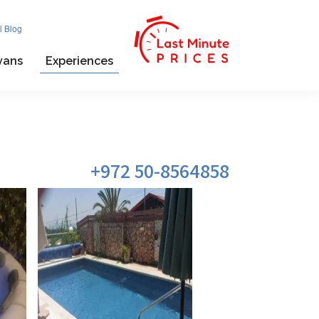
l Blog
vans
Experiences
972 50-8564858+