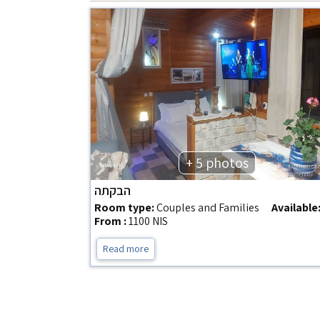
+ 5 photos
הבקתה
Room type:
Couples and Families
Available
From :
1100 NIS
Read more