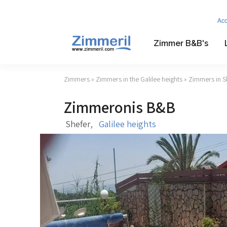
Ac
Zimmer B&B's
Zimmers
»
Zimmers in the Galilee heights
»
Zimmers in S
Zimmeronis B&B
Shefer
,
Galilee heights