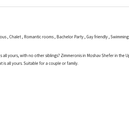
ious
,
Chalet
,
Romantic rooms
,
Bachelor Party
,
Gay friendly
,
Swimming
 all yours, with no other siblings? Zimmeronis in Moshav Shefer in the U
is all yours. Suitable for a couple or family.