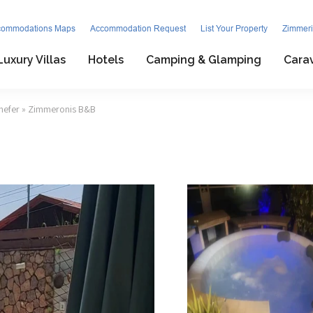
commodations Maps
Accommodation Request
List Your Property
Zimmeri
Luxury Villas
Hotels
Camping & Glamping
Cara
hefer
» Zimmeronis B&B