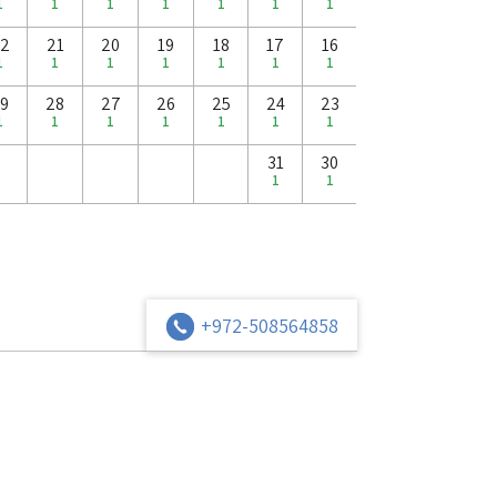
1
1
1
1
1
1
1
2
21
20
19
18
17
16
1
1
1
1
1
1
1
9
28
27
26
25
24
23
1
1
1
1
1
1
1
31
30
1
1
+972-508564858