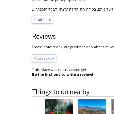
2. הזכות לבטל : אם מכל טעם שהוא, תהא מעוניין לבטל את ההזמנה, תוכל לעשות כן בתוך 14 ימי עסקים מיום ביצוע ההזמנה או מיום קבלת מסמך גלוי (לפי המאוחר מביניהם), ובלבד שהביטול
Read more
ייעשה יותר מ-7 ימי עסקים קודם למועד מימוש ההזמנה.
Reviews
4. אופן הביטול : מובהר בזאת כי הודעת ביטול תקפה הינה הודעה שניתנה בכתב בלבד, והודעת ביטול בעל פה לא תיחשב. את הודעת הביטול ניתן להעביר במייל או בדואר לכתובת בית העסק.
Please note: review are published only after a revie
Post a review
This place was not reviewed yet.
Be the first one to write a review!
Things to do nearby