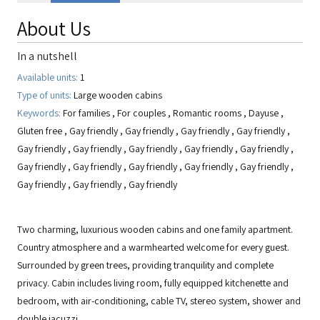
About Us
In a nutshell
Available units:
1
Type of units:
Large wooden cabins
Keywords:
For families
,
For couples
,
Romantic rooms
,
Dayuse
,
Gluten free
,
Gay friendly
,
Gay friendly
,
Gay friendly
,
Gay friendly
,
Gay friendly
,
Gay friendly
,
Gay friendly
,
Gay friendly
,
Gay friendly
,
Gay friendly
,
Gay friendly
,
Gay friendly
,
Gay friendly
,
Gay friendly
,
Gay friendly
,
Gay friendly
,
Gay friendly
Two charming, luxurious wooden cabins and one family apartment.
Country atmosphere and a warmhearted welcome for every guest.
Surrounded by green trees, providing tranquility and complete
privacy. Cabin includes living room, fully equipped kitchenette and
bedroom, with air-conditioning, cable TV, stereo system, shower and
double jacuzzi.