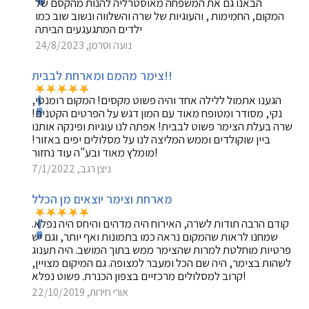
הבאנו גם את המשפחה מאוסטרליה להנות מהקסם של
המקום, החמימות , והעוגיות של שרה והשלווה ונשוב שוב כמו
ילדים המתגעגעים הביתה
נועה וסרמן, 24/8/2023
צימר מהמם ומארחת לבבית!!
הגענו אתמול ללילה אחד והיה פשוט מקסים! המקום רומנטי,
נקי, מסודר ומטופח מאוד עם המון דגש על הפרטים הקטנים!
שרה בעלת הצימר פשוט לבבית! אפתה לנו עוגיות ופינקה אותנו
ביין שוקולדים וממש המליצה לנו על מסלולים יפים באזור!
מומלץ מאוד ובע"ה עוד נחזור!
ניצן רגב, 7/1/2022
מארחת וצימר יוצאים מן הכלל
קודם הרבה תודות לשרה, האירוח היה מדהים והיחס היה נפלא.
שמחנו לראות שהמקום נראה כמו בתמונות ואף יותר, וגם יש
פרטיות מוחלטת למרות שהצימר ממש בתוך המושב. היה תענוג
לשהות בצימר, היה שם הכל ומעבר למצופה. גם המיקום מצויין,
קרוב למסלולים מרכזיים בצפון הכנרת. פשוט נפלא!
אורי חירות, 22/10/2019