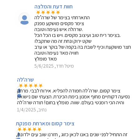
חוות דעת והמלצה
התארחתי בצימר של שרה’לה
צימר מקסים מושקע מפנק
שרהלה איש נעימה וטובה.
בצימר ריח טוב ועיצוב מקסים. ויש בו הכל הכל.
שקט ירוק ונחת זה מה שתקבלו
חצר מושקעת וכיף לשבת בה בקפה של בוקר או ערב
חוויה מאד נעימה וטובה
מאד מומלץ
מיטל חדד, 5/6/2025
שרה'לה
צימר קסום. שרה'לה חמודה להפליא. אירוח לבבי. מרחק
נסיעה דקותיים מחוף אמנון בימת הכינרת. הצעתי שם נישואין
והיה הכי רומנטי בעולם. שווה. מומלץ בחום! תודה שרה'לה
נתיב, 1/4/2025
צימר קסום ומארחת מפנקת
זה התחיל לפני שנים באנו לכאן כזוג , חזרנו שוב עים ילדונת,