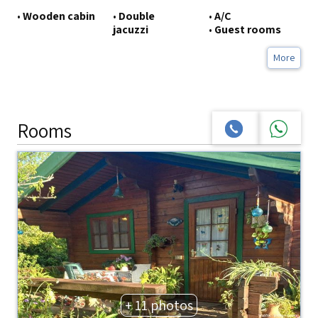
•
Wooden cabin
•
Double
•
A/C
jacuzzi
•
Guest rooms
More
Rooms
+ 11 photos