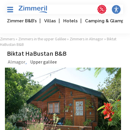
Zimmer B&B’s
Villas
Hotels
Camping & Glampin
Zimmers
»
Zimmers in the upper Galilee
»
Zimmers in Almagor
» Biktat
HaBustan B&B
Biktat HaBustan B&B
,
Almagor
Upper galilee