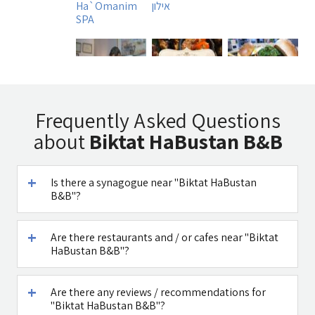
אילון
Ha`Omanim
SPA
Uri Rubin -
Tadmit
Manara
Frequently Asked Questions
Chinese
Restaurant
Burger MB
about
Biktat HaBustan B&B
Medicine
Is there a synagogue near "Biktat HaBustan
B&B"?
Caffe Ti - בית
Maga Halomi
Are there restaurants and / or cafes near "Biktat
קפה במטולה
(Magic Touch)
HaBustan B&B"?
- SPA
See all attractions in the region >>
Are there any reviews / recommendations for
"Biktat HaBustan B&B"?