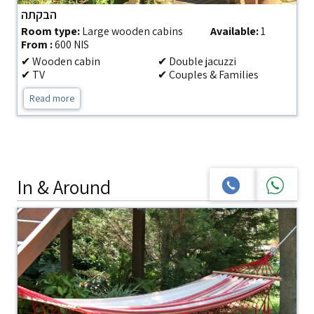
הבקתה
Room type:
Large wooden cabins
Available:
1
From :
600 NIS
✔ Wooden cabin
✔ Double jacuzzi
✔ TV
✔ Couples & Families
Read more
In & Around