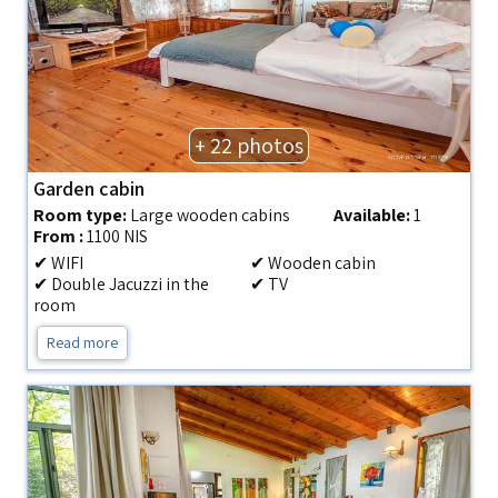
+ 22 photos
Garden cabin
Room type:
Large wooden cabins
Available:
1
From :
1100 NIS
✔ WIFI
✔ Wooden cabin
✔ Double Jacuzzi in the
✔ TV
room
Read more