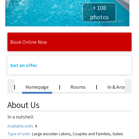
+ 108
photos
Book Online Now
Get an offer
Homepage
Rooms
In & Around
About Us
In a nutshell
Available units:
4
Type of units:
Large wooden cabins, Couples and Families, Suites