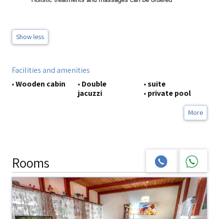
Show less
Facilities and amenities
•
Wooden cabin
•
Double
•
suite
jacuzzi
•
private pool
More
Rooms