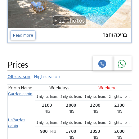
+ 22 photos
בריכה וחצר
Read more
Prices
Off-season
|
High-season
Room Name
Weekdays
Weekend
Garden cabin
1 nights, from:
2 nights, from:
1 nights, from:
2 nights, from:
1100
2000
1200
2300
NIS
NIS
NIS
NIS
HaPardes
1 nights, from:
2 nights, from:
1 nights, from:
2 nights, from:
cabin
900
1700
1050
2000
NIS
NIS
NIS
NIS