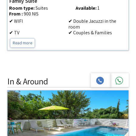
Family Suite
Room type:
Suites
Available:
1
From :
900 NIS
✔ WIFI
✔ Double Jacuzzi in the
room
✔ TV
✔ Couples & Families
Read more
In & Around