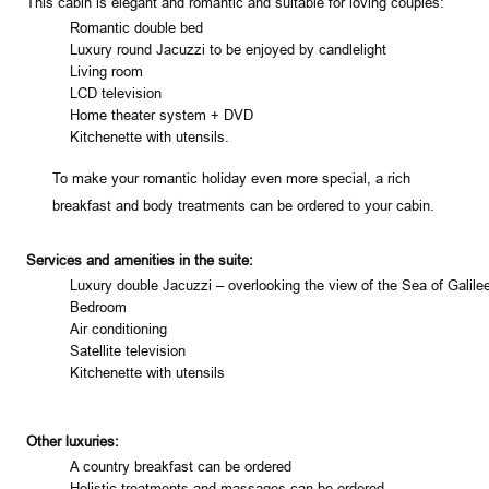
This cabin is elegant and romantic and suitable for loving couples:
Romantic double bed
Luxury round Jacuzzi to be enjoyed by candlelight
Living room
LCD television
Home theater system + DVD
Kitchenette with utensils.
To make your romantic holiday even more special, a rich
breakfast and body treatments can be ordered to your cabin.
Services and amenities in the suite:
Luxury double Jacuzzi – overlooking the view of the
Sea of Galile
Bedroom
Air conditioning
Satellite television
Kitchenette with utensils
Other luxuries:
A country breakfast can be ordered
Holistic treatments and massages can be ordered