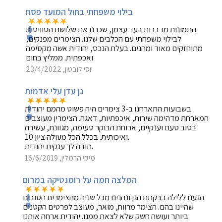
בילוי משפחתי בחול המועד פסח
התמונות מדברות בעד עצמן, שכרנו את שלושת הסוויטות
לבילוי משפחתי עם הכלבים שלנו. הצימרים מפנקים,
מתוחזקים מאוד ומהנים. בעלת הנכס, יהודית אשה מקסימה
ואכפתית. ממליץ בחום
יוסי לובטון, 23/4/2022
גן עדן עלי אדמות
בשבועות התארחנו ב-3 צימרים היה פשוט מהמם יהודית
המארחת מדהימה שירות, איכפתיות, דאגה. הצימרין מעוצבים
בטוב טעם וענקיים, ארוחת הבוקר טעימה, מגוונת, עשירה
ואיכותית. בכלל הכל מעולה ציון 10.
תודה לך ענקית יהודית.
מיקי הרמלין, 16/6/2019
המלצה חמה על רומנטיקה במרום
הגענו ללילה בבקתת הגן ונהנינו מכל שניה מהצימרים הטובים
שהיינו בהם. הצימר מרווח, מואר, מעוצב לפרטים הקטנים
ביותר ועושה חשק שלא לצאת ממנו. יהודית ארחה אותנו