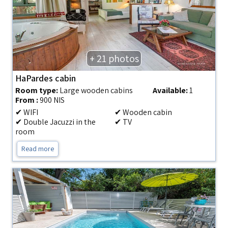
+ 21 photos
HaPardes cabin
Room type:
Large wooden cabins
Available:
1
From :
900 NIS
✔ WIFI
✔ Wooden cabin
✔ Double Jacuzzi in the
✔ TV
room
Read more