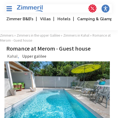
Zimmer B&B’s
Villas
Hotels
Camping & Glampin
Zimmers
»
Zimmers in the upper Galilee
»
Zimmers in Kahal
» Romance at
Merom - Guest house
Romance at Merom - Guest house
,
Kahal
Upper galilee