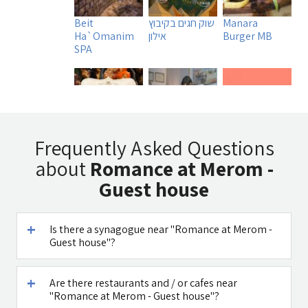
Manara
שוק חגים בקיבוץ
Beit
Burger MB
אילון
Ha`Omanim
SPA
Tadmit
Uri Rubin -
A DAY IN A LIFE
Frequently Asked Questions
Restaurant
Chinese
about
Romance at Merom -
Medicine
Guest house
Is there a synagogue near "Romance at Merom -
Guest house"?
Caffe Ti - בית
Maga Halomi
קפה במטולה
(Magic Touch)
- SPA
Are there restaurants and / or cafes near
"Romance at Merom - Guest house"?
See all attractions in the region >>