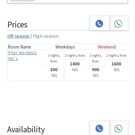
Prices
Off-season
|
High-season
Room Name
Weekdays
Weekend
בקתות פאר הגליל
1 nights,
2 nights, from:
1 nights,
2 nights, from:
ג`קוזי
from:
from:
1400
1600
800
900
NIS
NIS
NIS
NIS
Availability