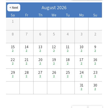
August 2026
Next >
< Prev
Sa
Fr
Th
We
Tu
Mo
Su
1
8
7
6
5
4
3
2
15
14
13
12
11
10
9
2
2
2
2
2
2
2
22
21
20
19
18
17
16
2
2
2
2
2
2
2
29
28
27
26
25
24
23
2
2
2
2
2
2
2
31
30
2
2