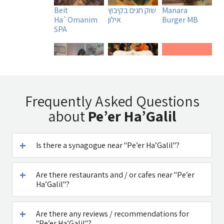
Manara
שוק חגים בקיבוץ
Beit
Burger MB
אילון
Ha`Omanim
SPA
Uri Rubin -
Tadmit
A DAY IN A LIFE
Frequently Asked Questions
Chinese
Restaurant
about
Pe’er Ha’Galil
Medicine
Is there a synagogue near "Pe’er Ha’Galil"?
Are there restaurants and / or cafes near "Pe’er
Caffe Ti - בית
Maga Halomi
Ha’Galil"?
קפה במטולה
(Magic Touch)
- SPA
See all attractions in the region >>
Are there any reviews / recommendations for
"Pe’er Ha’Galil"?