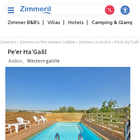
Zimmer B&B’s
Villas
Hotels
Camping & Glampin
Zimmers
»
Zimmers in the western Galilee
»
Zimmers in Avdon
» Pe’er Ha’Galil
Pe’er Ha’Galil
,
Avdon
Western galille