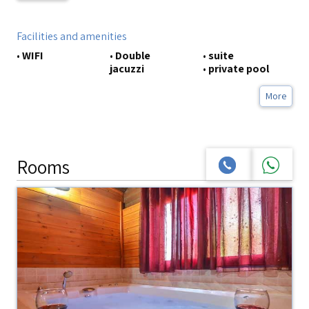
Facilities and amenities
•
WIFI
•
Double
•
suite
jacuzzi
•
private pool
More
Rooms