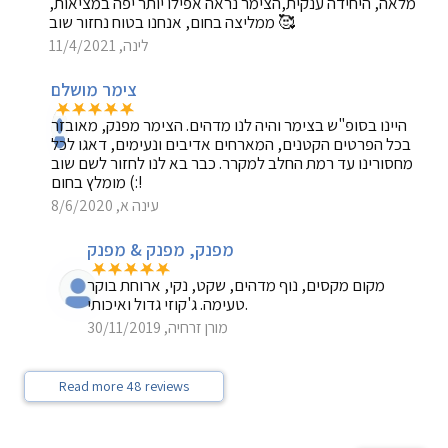
מלאה, היחידה ענקית,הצימר נראה אפילו יותר יפה במציאות,
ממליצה בחום, אנחנו בטוח נחזור שוב 🥰
לינה, 11/4/2021
צימר מושלם
היינו בסופ"ש בצימר והיה לנו מדהים. הצימר מפנק, מאובזר
בכל הפרטים הקטנים, המארחים אדיבים ונעימים, דאגו לכל
מחסורינו עד רמת החלב למקרר. כבר בא לנו לחזור לשם שוב
:) מומלץ בחום!
עינה א, 8/6/2020
מפנק, מפנק & מפנק
מקום מקסים, נוף מדהים, שקט, נקי, ארוחת בוקר
טעימה. ג'קוזי גדול ואיכותי.
מורן זרחיה, 30/11/2019
Read more 48 reviews