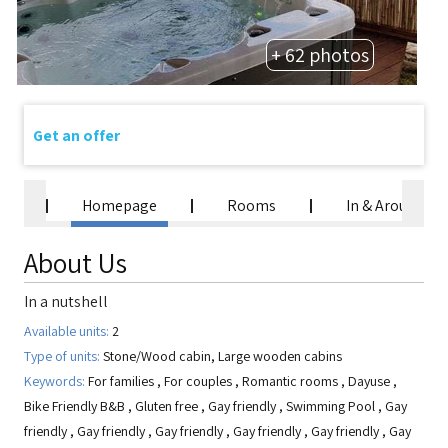
+ 62 photos
Get an offer
Homepage
Rooms
In & Around
About Us
In a nutshell
Available units:
2
Type of units:
Stone/Wood cabin, Large wooden cabins
Keywords:
For families
,
For couples
,
Romantic rooms
,
Dayuse
,
Bike Friendly B&B
,
Gluten free
,
Gay friendly
,
Swimming Pool
,
Gay
friendly
,
Gay friendly
,
Gay friendly
,
Gay friendly
,
Gay friendly
,
Gay