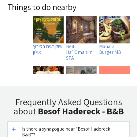
Things to do nearby
Manara
Beit
שוק חגים בקיבוץ
Burger MB
Ha`Omanim
אילון
SPA
Tadmit
Uri Rubin -
A DAY IN A LIFE
Frequently Asked Questions
Restaurant
Chinese
about
Besof Hadereck - B&B
Medicine
Is there a synagogue near "Besof Hadereck -
B&B"?