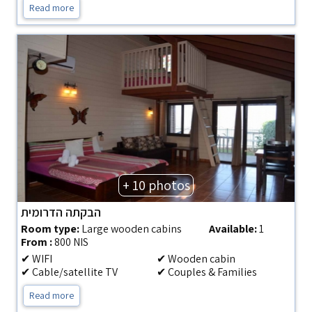
Read more
+ 10 photos
הבקתה הדרומית
Room type:
Large wooden cabins
Available:
1
From :
800 NIS
✔ WIFI
✔ Wooden cabin
✔ Cable/satellite TV
✔ Couples & Families
Read more