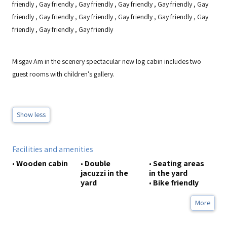
friendly
,
Gay friendly
,
Gay friendly
,
Gay friendly
,
Gay friendly
,
Gay
friendly
,
Gay friendly
,
Gay friendly
,
Gay friendly
,
Gay friendly
,
Gay
friendly
,
Gay friendly
,
Gay friendly
Misgav Am in the scenery spectacular new log cabin includes two
guest rooms with children's gallery.
Show less
Facilities and amenities
•
Wooden cabin
•
Double
•
Seating areas
jacuzzi in the
in the yard
yard
•
Bike friendly
More