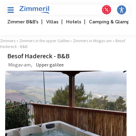
Zimmer B&B’s
Villas
Hotels
Camping & Glampin
Zimmers
»
Zimmers in the upper Galilee
»
Zimmers in Misgav-am
» Besof
Hadereck - B&B
Besof Hadereck - B&B
,
Misgav-am
Upper galilee