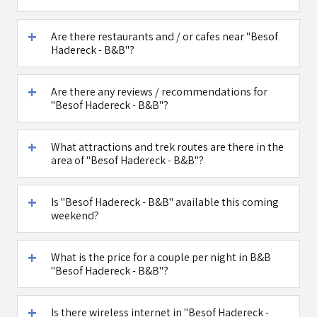
Caffe Ti - בית
Maga Halomi
Are there restaurants and / or cafes near "Besof
קפה במטולה
(Magic Touch)
Hadereck - B&B"?
- SPA
See all attractions in the region >>
Are there any reviews / recommendations for
"Besof Hadereck - B&B"?
What attractions and trek routes are there in the
area of "Besof Hadereck - B&B"?
Is "Besof Hadereck - B&B" available this coming
weekend?
What is the price for a couple per night in B&B
"Besof Hadereck - B&B"?
Is there wireless internet in "Besof Hadereck -