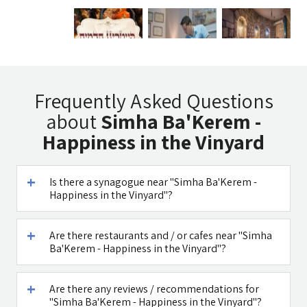
Tadmit
Uri Rubin -
Beit
Restaurant
Chinese
Ha`Omanim
Frequently Asked Questions
Medicine
SPA
about
Simha Ba'Kerem -
Happiness in the Vinyard
Is there a synagogue near "Simha Ba'Kerem -
Caffe Ti - בית
דובדבן חסן
Happiness in the Vinyard"?
קפה במטולה
See all attractions in the region >>
Are there restaurants and / or cafes near "Simha
Ba'Kerem - Happiness in the Vinyard"?
Are there any reviews / recommendations for
"Simha Ba'Kerem - Happiness in the Vinyard"?