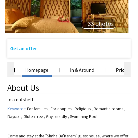
+ 33 photos
Get an offer
Homepage
In & Around
Prices
About Us
In a nutshell
Keywords:
For families
,
For couples
,
Religious
,
Romantic rooms
,
Dayuse
,
Gluten free
,
Gay friendly
,
Swimming Pool
Come and stay at the "Simha Ba'Kerem" guest house, where we offer