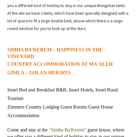
you a different kind of holiday to stay in our unique Mongolian tents.
At the site we have 2 tents, which have been specially designed with a
lot of space to fit a large double bed, above which there is a large
round window for you to look up at the stars.
SIMHA BA'KEREM – HAPPINESS IN THE
VINEYARD
COUNTRY ACCOMMODATION AT MA'ALEH
GIMLA – GOLAN HEIGHTS
Israel
Bed and Breakfast B&B,
Israel Hotels
,
Israel
Rural
Tourism
Zimmers Country Lodging Guest Rooms Guest House
Accommodation
Come and stay at the
"Simha Ba'Kerem"
guest house, where
we offer you a different kind of holiday to stay in our unique