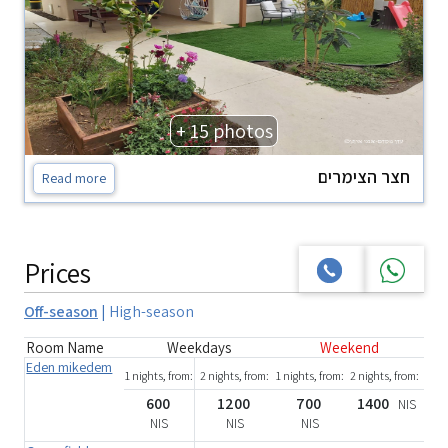
+ 15 photos
חצר הצימרים
Read more
Prices
Off-season
|
High-season
Room Name
Weekdays
Weekend
Eden mikedem
1 nights, from:
2 nights, from:
1 nights, from:
2 nights, from:
600
1200
700
1400
NIS
NIS
NIS
NIS