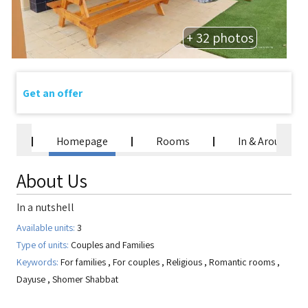
+ 32 photos
Get an offer
Homepage
Rooms
In & Around
About Us
In a nutshell
Available units:
3
Type of units:
Couples and Families
Keywords:
For families
,
For couples
,
Religious
,
Romantic rooms
,
Dayuse
,
Shomer Shabbat