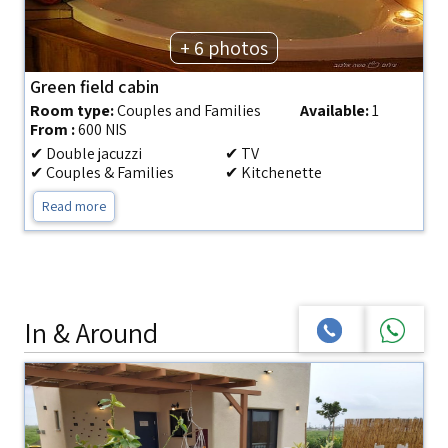
+ 6 photos
Green field cabin
Room type:
Couples and Families
Available:
1
From :
600 NIS
✔ Double jacuzzi
✔ TV
✔ Couples & Families
✔ Kitchenette
Read more
In & Around