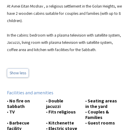
At Avnei Eitan Moshav , a religious settlement in the Golan Heights, we
have 2 wooden cabins suitable for couples and families (with up to 8
children).
In the cabins: bedroom with a plasma television with satellite system,
Jacuzzi, living room with plasma television with satellite system,
coffee area and kitchen with facilities for the Sabbath.
Show less
Facilities and amenities
•
No fire on
•
Double
•
Seating areas
Sabbath
jacuzzi
in the yard
•
TV
•
Fits religious
•
Couples &
Families
•
Barbecue
•
Kitchenette
•
Guest rooms
facility
•
Electric stove