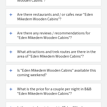
Wooden Cabins"?
Caffe Ti - בית
דובדבן חסן
קפה במטולה
Are there restaurants and / or cafes near "Eden
See all attractions in the region >>
Mikedem Wooden Cabins"?
Are there any reviews / recommendations for
"Eden Mikedem Wooden Cabins"?
What attractions and trek routes are there in the
area of "Eden Mikedem Wooden Cabins"?
Is "Eden Mikedem Wooden Cabins" available this
coming weekend?
What is the price for a couple per night in B&B
"Eden Mikedem Wooden Cabins"?