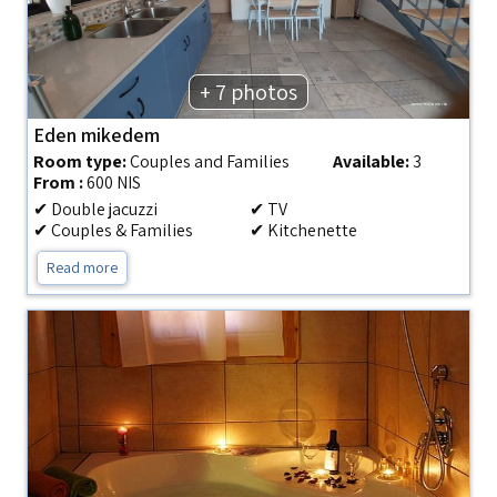
+ 7 photos
Eden mikedem
Room type:
Couples and Families
Available:
3
From :
600 NIS
✔ Double jacuzzi
✔ TV
✔ Couples & Families
✔ Kitchenette
Read more