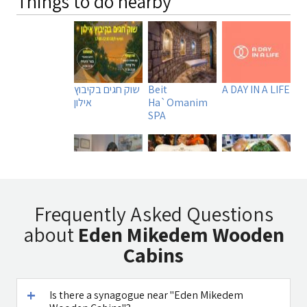
Things to do nearby
A DAY IN A LIFE
Beit
שוק חגים בקיבוץ
Ha`Omanim
אילון
SPA
Uri Rubin -
Tadmit
Manara
Frequently Asked Questions
Chinese
Restaurant
Burger MB
about
Eden Mikedem Wooden
Medicine
Cabins
Is there a synagogue near "Eden Mikedem