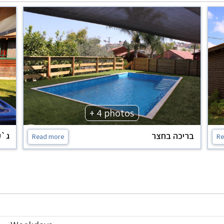
+ 4 photos
בריכה בחצר
ג`ק
Read more
Re