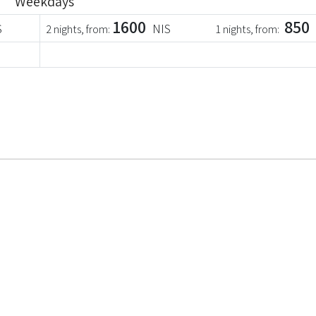
Weekdays
1600
850
S
NIS
2 nights, from:
1 nights, from: