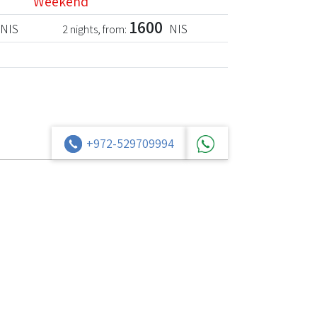
Weekend
1600
NIS
NIS
2 nights, from:
+972-529709994