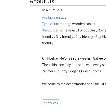
About Us
In a nutshell
Available units:
2
Type of units:
Large wooden cabins
Keywords:
For families
,
For couples
,
Roma
friendly
,
Gay friendly
,
Gay friendly
,
Gay fri
friendly
On Moshav Me’ona in the western Galilee op
The cabins are fully furnished with every sm
Zimmers Country Lodging Guest Rooms G
Welcome to the accommodations Tzimuki's
Show less