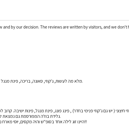
w and by our decision. The reviews are written by visitors, and we don't h
מלא מה לעשות, ג'קוזי, סאונה, בריכה, פינת מנגל ופינת מדורה הכל בטוב טעם. מומלץ מאד.
יצוני ( יש גם ג'קוזי פנימי בחדר) , פינג פונג, פינת מנגל, פינות ישיבה. קרו
גלידת בוז'ה המפורסמת גם נמצאת ליד, סופרמרקטים פתוחים גם שישי שבת עד 22.
היינו זוג לילה אחד בסופ"ש והיה מקסים, יוסי מארח נפלא, כל בקשה נענתה בשמחה, מומלץ בחום!!