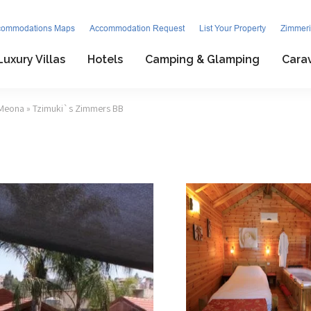
commodations Maps
Accommodation Request
List Your Property
Zimmeri
Luxury Villas
Hotels
Camping & Glamping
Cara
 Meona
» Tzimuki`s Zimmers BB