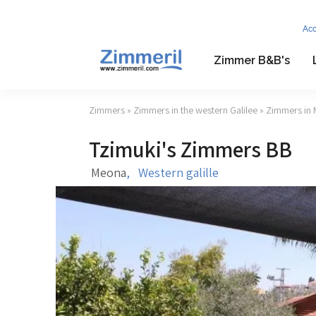
Ac
Zimmer B&B's
Zimmers
»
Zimmers in the western Galilee
»
Zimmers in
Tzimuki's Zimmers BB
Meona
,
Western galille