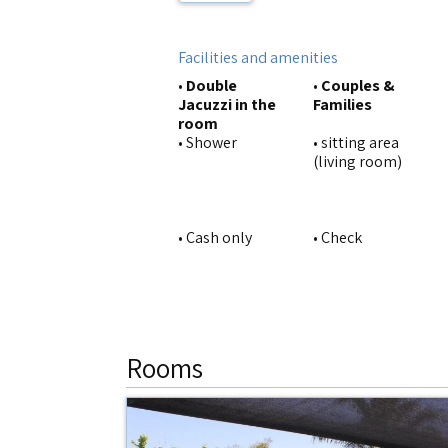
Facilities and amenities
•
Double
•
Couples &
Jacuzzi in the
Families
room
• Shower
• sitting area
(living room)
• Cash only
• Check
Rooms