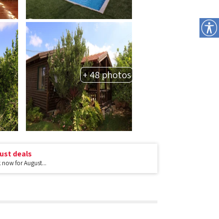
+ 48 photos
ust deals
now for August...