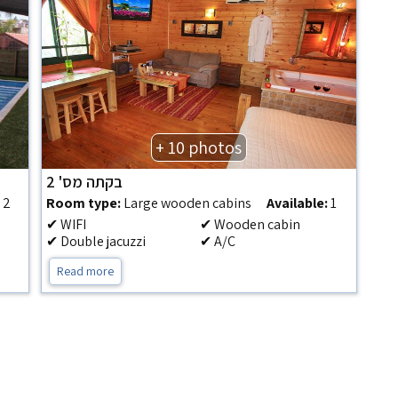
+ 10 photos
בקתה מס' 2
2
Room type:
Large wooden cabins
Available:
1
✔ WIFI
✔ Wooden cabin
✔ Double jacuzzi
✔ A/C
Read more