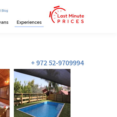
l Blog
vans
Experiences
972 52-9709994 +