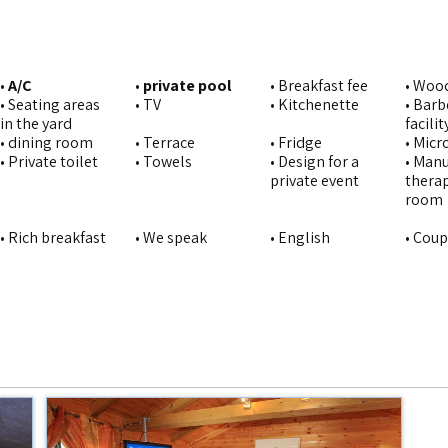
•
A/C
•
private pool
• Breakfast fee
• Woo
• Seating areas
• TV
• Kitchenette
• Bar
in the yard
facilit
• dining room
• Terrace
• Fridge
• Mic
• Private toilet
• Towels
• Design for a
• Man
private event
therap
room
• Rich breakfast
• We speak
• English
• Cou