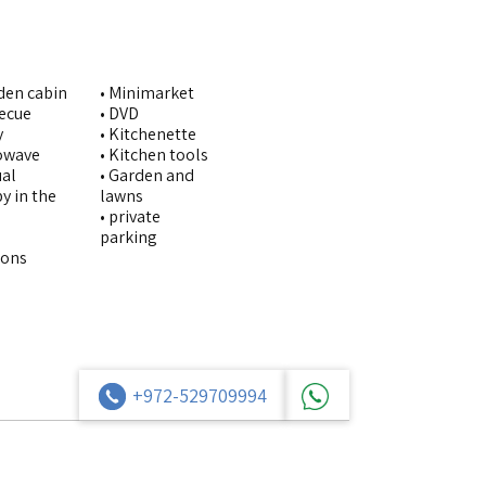
den cabin
• Minimarket
becue
• DVD
y
• Kitchenette
rowave
• Kitchen tools
ual
• Garden and
y in the
lawns
• private
parking
pons
+972-529709994