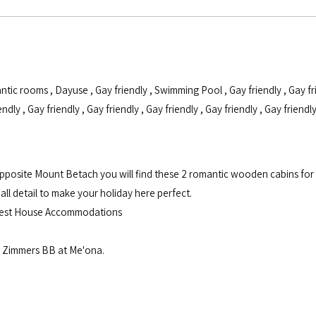
ntic rooms
,
Dayuse
,
Gay friendly
,
Swimming Pool
,
Gay friendly
,
Gay fr
endly
,
Gay friendly
,
Gay friendly
,
Gay friendly
,
Gay friendly
,
Gay friendl
posite Mount Betach you will find these 2 romantic wooden cabins for 
all detail to make your holiday here perfect.
uest House Accommodations
 Zimmers BB at Me'ona.