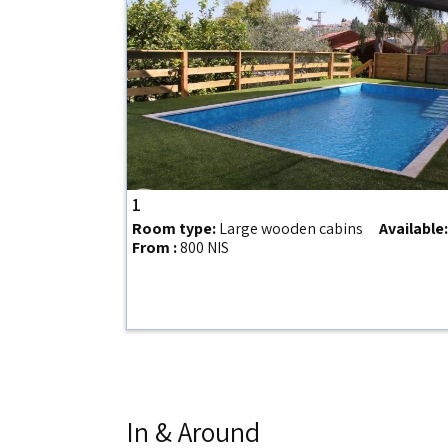
1
Room type:
Large wooden cabins
Available:
From :
800 NIS
In & Around