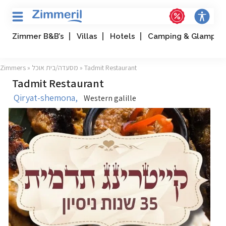
Zimmer B&B’s
Villas
Hotels
Camping & Glampin
» Tadmit Restaurant
מסעדה/בית אוכל
»
Zimmers
Tadmit Restaurant
Qiryat-shemona,
Western galille