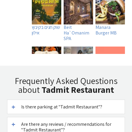
Manara
Beit
שוק חגים בקיבוץ
Burger MB
Ha`Omanim
אילון
SPA
Tadmit
Uri Rubin -
A DAY IN A LIFE
Frequently Asked Questions
Restaurant
Chinese
about
Tadmit Restaurant
Medicine
Is there parking at "Tadmit Restaurant"?
Are there any reviews / recommendations for
Caffe Ti - בית
Maga Halomi
"Tadmit Restaurant"?
קפה במטולה
(Magic Touch)