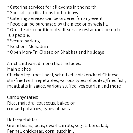
* Catering services for all events in the north.
* Special specifications for holidays.
* Catering services can be ordered for any event.
* Food can be purchased by the piece or by weight.
* On-site air-conditioned self-service restaurant for up to
100 people.
* Secure parking.
* Kosher L'Mehadrin.
* Open Mon-Fri. Closed on Shabbat and holidays
A rich and varied menu that includes:
Main dishes:
Chicken leg, roast beef, schnitzel, chicken/beef Chinese,
stir-fried with vegetables, various types of boiled/fried fish,
meatballs in sauce, various stuffed, vegetarian and more.
Carbohydrates:
Rice, majadra, couscous, baked or
cooked potatoes, types of pasta...
Hot vegetables:
Green beans, peas, dwarf carrots, vegetable salad,
Fennel, chickpeas, corn, zucchini,