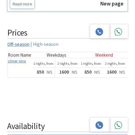
New page
Read more
Prices
Off-season
|
High-season
Room Name
Weekdays
Weekend
zimer nina
1 nights, from:
2 nights, from:
1 nights, from:
2 nights, from:
850
1600
850
1600
NIS
NIS
NIS
NIS
Availability