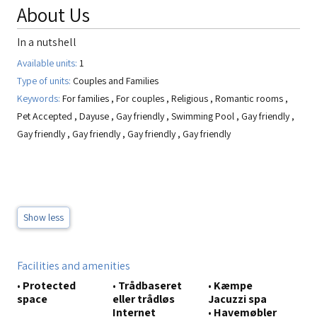
About Us
In a nutshell
Available units:
1
Type of units:
Couples and Families
Keywords:
For families
,
For couples
,
Religious
,
Romantic rooms
,
Pet Accepted
,
Dayuse
,
Gay friendly
,
Swimming Pool
,
Gay friendly
,
Gay friendly
,
Gay friendly
,
Gay friendly
,
Gay friendly
Show less
Facilities and amenities
•
Protected
•
Trådbaseret
•
Kæmpe
space
eller trådløs
Jacuzzi spa
Internet
•
Havemøbler