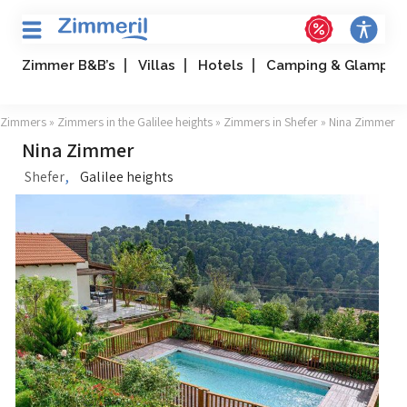
Zimmer B&B’s
Villas
Hotels
Camping & Glampin
Zimmers
»
Zimmers in the Galilee heights
»
Zimmers in Shefer
» Nina Zimmer
Nina Zimmer
,
Shefer
Galilee heights