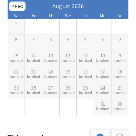
August 2026
Next >
< Prev
Sa
Fr
Th
We
Tu
Mo
Su
1
8
7
6
5
4
3
2
15
14
13
12
11
10
9
booked
booked
booked
booked
booked
booked
booked
22
21
20
19
18
17
16
booked
booked
booked
booked
booked
booked
booked
29
28
27
26
25
24
23
booked
booked
booked
booked
booked
booked
booked
31
30
booked
booked