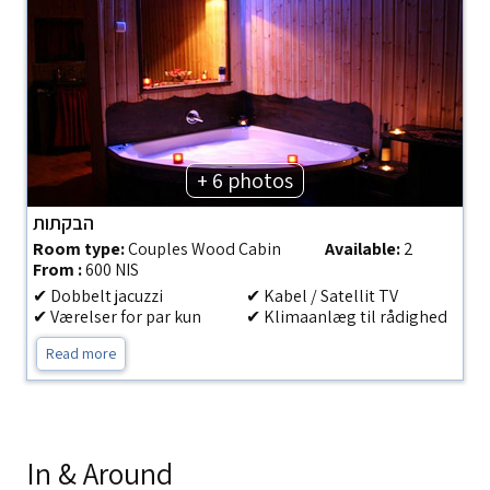
+ 6 photos
הבקתות
Room type:
Couples Wood Cabin
Available:
2
From :
600 NIS
✔ Dobbelt jacuzzi
✔ Kabel / Satellit TV
✔ Værelser for par kun
✔ Klimaanlæg til rådighed
Read more
In & Around