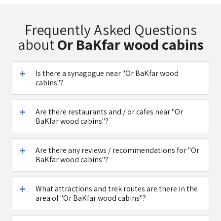
Tadmit
Uri Rubin -
A DAY IN A LIFE
Frequently Asked Questions
Restaurant
Chinese
about
Or BaKfar wood cabins
Medicine
Is there a synagogue near "Or BaKfar wood
cabins"?
Caffe Ti - בית
Maga Halomi
Are there restaurants and / or cafes near "Or
קפה במטולה
(Magic Touch)
BaKfar wood cabins"?
- SPA
See all attractions in the region >>
Are there any reviews / recommendations for "Or
BaKfar wood cabins"?
What attractions and trek routes are there in the
area of "Or BaKfar wood cabins"?