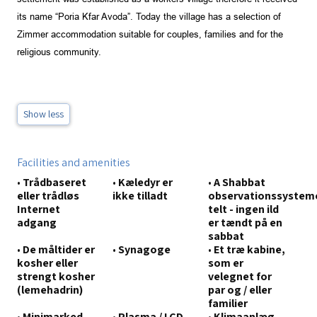
its name “Poria Kfar Avoda”. Today the village has a selection of
Zimmer accommodation suitable for couples, families and for the
religious community.
Show less
Facilities and amenities
•
Trådbaseret
•
Kæledyr er
•
A Shabbat
eller trådløs
ikke tilladt
observationssystem
Internet
telt - ingen ild
adgang
er tændt på en
sabbat
•
De måltider er
•
Synagoge
•
Et træ kabine,
kosher eller
som er
strengt kosher
velegnet for
(lemehadrin)
par og / eller
familier
•
Minimarked
•
Plasma / LCD
•
Klimaanlæg