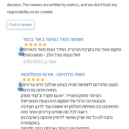
decision. The reviews are written by visitors, and we don't hold any
responsibility on its content.
Post a review
חופשה מאד נעימה באור בכפר
מיקום מאד נוח בקרבת הכינרת. החדר נעים מאד והאירוח
של נעמה מכל הלב - ממש נהנינו!
עופר גן, 3/10/2023
חוויה מדהימה- אירוח מהחלומות!
הגענו מהדרום לחופשה זוגית בצפון שכלכך היינו צריכים,
החויה היתה מדהימה.
הצימר מתוק ומצוייד. יש גם מקרר וג'קוזי מפנק.
והבונוס הכי גדול של המקום היא נעמה המארחת!
התאהבנו בה משיחת הטלפון הראשונה ועד לרגע העזיבה.
דאגה לכל מה שהיינו צריכים ויותר מזה.
נתנה לנו כל מה שרק אפשר לדמיין ופינקה באהבה גם
באקסטרה.
מתוקים ויין בצימר וארוחת בוקר חלומית.