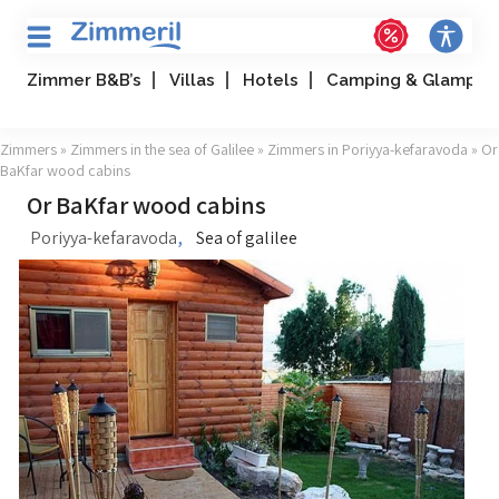
Zimmer B&B’s
Villas
Hotels
Camping & Glampin
Zimmers
»
Zimmers in the sea of Galilee
»
Zimmers in Poriyya-kefaravoda
» Or
BaKfar wood cabins
Or BaKfar wood cabins
,
Poriyya-kefaravoda
Sea of galilee