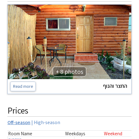
+ 8 photos
החצר והנוף
Read more
Prices
Off-season
|
High-season
Room Name
Weekdays
Weekend