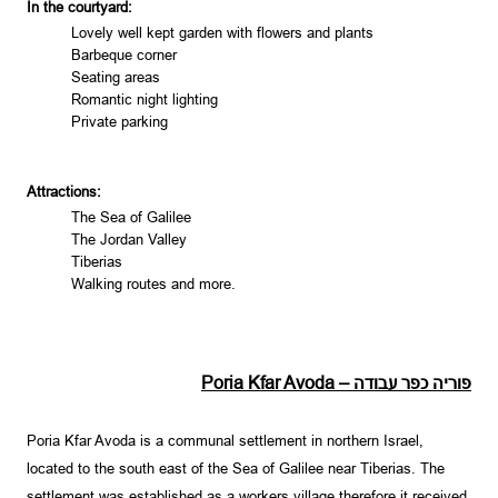
In the courtyard:
Lovely well kept garden with flowers and plants
Barbeque corner
Seating areas
Romantic night lighting
Private parking
Attractions:
The
Sea of Galilee
The
Jordan
Valley
Tiberias
Walking routes and more.
פוריה כפר עבודה
Poria Kfar Avoda –
Poria Kfar Avoda is a communal settlement in northern
Israel
,
located to the south east of the
Sea of Galilee
near Tiberias. The
settlement was established as a workers village therefore it received