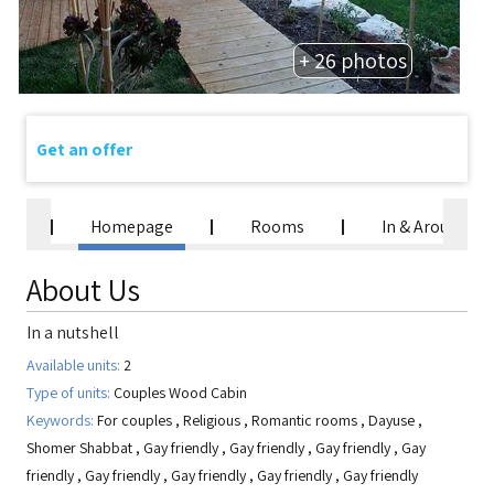
+ 26 photos
Get an offer
Homepage
Rooms
In & Around
About Us
In a nutshell
Available units:
2
Type of units:
Couples Wood Cabin
Keywords:
For couples
,
Religious
,
Romantic rooms
,
Dayuse
,
Shomer Shabbat
,
Gay friendly
,
Gay friendly
,
Gay friendly
,
Gay
friendly
,
Gay friendly
,
Gay friendly
,
Gay friendly
,
Gay friendly